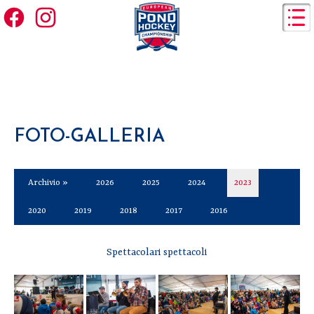
FOTO-GALLERIA
Archivio »
2026
2025
2024
2023
2020
2019
2018
2017
2016
Spettacolari spettacoli