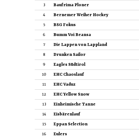
3
Baufrima Ploner
4
Bernemer Weiher Hockey
5
BSG Fokus
6
Bumm Voi Beansa
7
Die Lappen von Lappland
8
Drunken Sailor
9
Eagles Südtirol
10
EHC Chaoslauf
11
EHC Vaduz
12
EHC Yellow Snow
13
Einheimische Tanne
14
Eisbärenlauf
15
Eppan Selection
16
Eulers