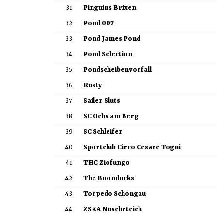
31
Pinguins Brixen
32
Pond 007
33
Pond James Pond
34
Pond Selection
35
Pondscheibenvorfall
36
Rusty
37
Sailer Sluts
38
SC Ochs am Berg
39
SC Schleifer
40
Sportclub Circo Cesare Togni
41
THC Ziofungo
42
The Boondocks
43
Torpedo Schongau
44
ZSKA Nuscheteich