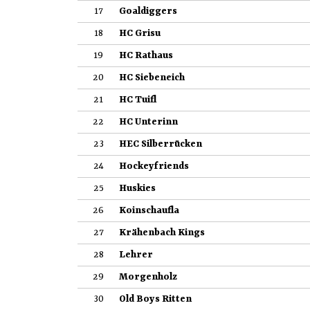
17
Goaldiggers
18
HC Grisu
19
HC Rathaus
20
HC Siebeneich
21
HC Tuifl
22
HC Unterinn
23
HEC Silberrücken
24
Hockeyfriends
25
Huskies
26
Koinschaufla
27
Krähenbach Kings
28
Lehrer
29
Morgenholz
30
Old Boys Ritten