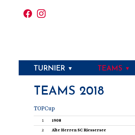
TURNIER
TEAMS
▼
▼
TEAMS 2018
TOPCup
1
1908
2
Alte Herren SC Riessersee