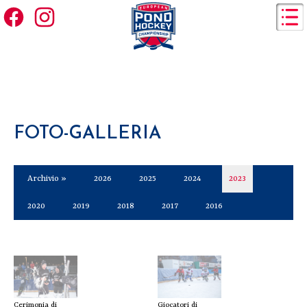
FOTO-GALLERIA
Archivio »
2026
2025
2024
2023
2020
2019
2018
2017
2016
Cerimonia di
Giocatori di